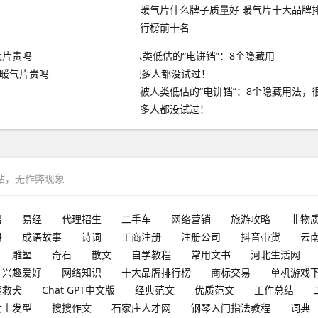
暖气片什么牌子质量好 暖气片十大品牌
行榜前十名
 暖气片贵吗
被人类低估的“电饼铛”：8个隐藏用法，
多人都没试过！
网站，无作弊现象
易
易经
代理招生
二手车
网络营销
旅游攻略
非物
语
成语故事
诗词
工商注册
注册公司
抖音带货
云
雕塑
奇石
散文
自学教程
常用文书
河北生活网
兴趣爱好
网络知识
十大品牌排行榜
商标交易
单机游戏
搜救犬
Chat GPT中文版
经典范文
优质范文
工作总结
女士发型
搜搜作文
石家庄人才网
钢琴入门指法教程
词典