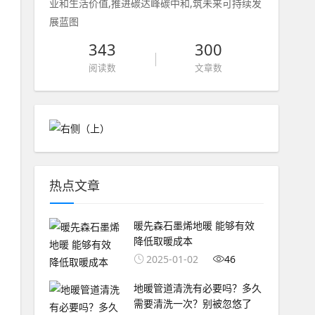
业和生活价值,推进碳达峰碳中和,筑未来可持续发
展蓝图
343
300
阅读数
文章数
热点文章
暖先森石墨烯地暖 能够有效
降低取暖成本
2025-01-02
46
地暖管道清洗有必要吗？多久
需要清洗一次？别被忽悠了