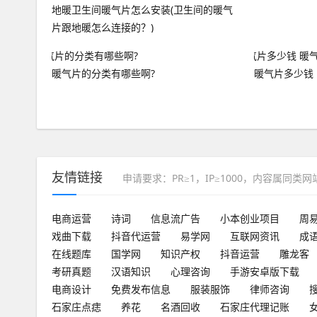
地暖卫生间暖气片怎么安装(卫生间的暖气
片跟地暖怎么连接的？)
暖气片的分类有哪些啊?
暖气片多少钱
友情链接
申请要求：PR≥1，IP≥1000，内容属同类
电商运营
诗词
信息流广告
小本创业项目
周
戏曲下载
抖音代运营
易学网
互联网资讯
成
在线题库
国学网
知识产权
抖音运营
雕龙客
考研真题
汉语知识
心理咨询
手游安卓版下载
电商设计
免费发布信息
服装服饰
律师咨询
石家庄点痣
养花
名酒回收
石家庄代理记账