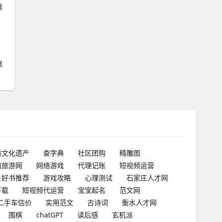
排
很
质文化遗产
查字典
社区团购
精雕图
南旅游网
网络游戏
代理记账
短视频运营
好书推荐
游戏攻略
心理测试
石家庄人才网
下载
短视频代运营
宝宝起名
范文网
二手车估价
实用范文
古诗词
衡水人才网
围棋
chatGPT
读后感
玄机派