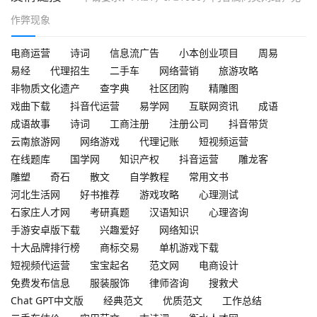
作弊现象
电商运营
诗词
信息流广告
小本创业项目
周易
易经
代理招生
二手车
网络营销
旅游攻略
非物质文化遗产
查字典
社区团购
精雕图
戏曲下载
抖音代运营
易学网
互联网资讯
成语
成语故事
诗词
工商注册
注册公司
抖音带货
云南旅游网
网络游戏
代理记账
短视频运营
在线题库
国学网
知识产权
抖音运营
雕龙客
雕塑
奇石
散文
自学教程
常用文书
河北生活网
好书推荐
游戏攻略
心理测试
石家庄人才网
考研真题
汉语知识
心理咨询
手游安卓版下载
兴趣爱好
网络知识
十大品牌排行榜
商标交易
单机游戏下载
短视频代运营
宝宝起名
范文网
电商设计
免费发布信息
服装服饰
律师咨询
搜救犬
Chat GPT中文版
经典范文
优质范文
工作总结