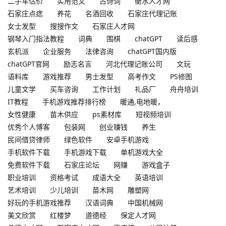
二手车估价
实用范文
古诗词
衡水人才网
石家庄点痣
养花
名酒回收
石家庄代理记账
女士发型
搜搜作文
石家庄人才网
钢琴入门指法教程
词典
围棋
chatGPT
读后感
玄机派
企业服务
法律咨询
chatGPT国内版
chatGPT官网
励志名言
河北代理记账公司
文玩
语料库
游戏推荐
男士发型
高考作文
PS修图
儿童文学
买车咨询
工作计划
礼品厂
舟舟培训
IT教程
手机游戏推荐排行榜
暖通,电地暖，
女性健康
苗木供应
ps素材库
短视频培训
优秀个人博客
包装网
创业赚钱
养生
民间借贷律师
绿色软件
安卓手机游戏
手机软件下载
手机游戏下载
单机游戏大全
免费软件下载
石家庄论坛
网赚
游戏盒子
职业培训
资格考试
成语大全
英语培训
艺术培训
少儿培训
苗木网
雕塑网
好玩的手机游戏推荐
汉语词典
中国机械网
美文欣赏
红楼梦
道德经
保定人才网