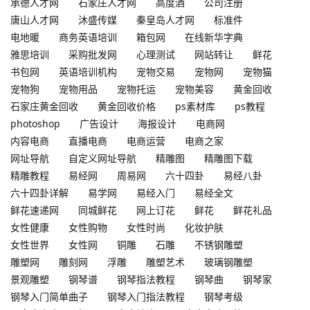
承德人才网
石家庄人才网
高度酒
公司注册
唐山人才网
沐盛传媒
秦皇岛人才网
标准件
电地暖
商务英语培训
箱包网
在线新华字典
雅思培训
采购批发网
心理测试
网站转让
鲜花
书包网
英语培训机构
宠物交易
宠物网
宠物猫
宠物狗
宠物用品
宠物托运
宠物美容
黄金回收
石家庄黄金回收
黄金回收价格
ps素材库
ps教程
photoshop
广告设计
海报设计
电商网
内容电商
直播电商
电商运营
电商之家
网址导航
自定义网址导航
精雕图
精雕图下载
精雕教程
易经网
周易网
六十四卦
易经八卦
六十四卦详解
易学网
易经入门
易经全文
鲜花速递网
同城鲜花
网上订花
鲜花
鲜花礼品
女性健康
女性购物
女性时尚
化妆护肤
女性世界
女性网
铜雕
石雕
不锈钢雕塑
雕塑网
雕刻网
浮雕
雕塑艺术
玻璃钢雕塑
景观雕塑
钢琴谱
钢琴指法教程
钢琴曲
钢琴家
钢琴入门简单曲子
钢琴入门指法教程
钢琴考级