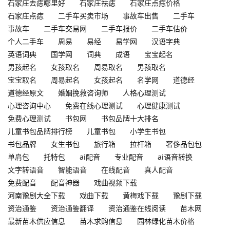
石家庄去痣哪里好
石家庄祛痣
石家庄点痣价格
石家庄点痣
二手车买卖市场
事故车出售
二手车
事故车
二手车交易网
二手车报价
二手车估价
个人二手车
周易
易经
易学网
汉语字典
英语词典
国学网
词典
成语
宝宝起名
男孩起名
女孩取名
周易取名
男孩取名
宝宝取名
周易起名
女孩起名
名学网
道德经
道德经原文
婚姻挽救咨询师
人格心理测试
心理咨询中心
免费在线心理测试
心理健康测试
免费心理测试
书包网
书包品牌十大排名
儿童书包品牌排行榜
儿童书包
小学生书包
书包品牌
女生书包
旅行箱
拉杆箱
奢侈品包包
单肩包
托特包
ai配音
专业配音
ai语音转换
文字转语音
智能语音
在线配音
真人配音
免费配音
配音神器
戏曲视频下载
河南豫剧大全下载
戏曲下载
黄梅戏下载
豫剧下载
资治通鉴
资治通鉴翻译
资治通鉴在线阅读
苗木网
最新苗木供应信息
苗木求购信息
园林绿化苗木价格