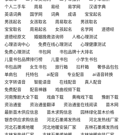
个人二手车
周易
易经
易学网
汉语字典
英语词典
国学网
词典
成语
宝宝起名
男孩起名
女孩取名
周易取名
男孩取名
宝宝取名
周易起名
女孩起名
名学网
道德经
道德经原文
婚姻挽救咨询师
人格心理测试
心理咨询中心
免费在线心理测试
心理健康测试
免费心理测试
书包网
书包品牌十大排名
儿童书包品牌排行榜
儿童书包
小学生书包
书包品牌
女生书包
旅行箱
拉杆箱
奢侈品包包
单肩包
托特包
ai配音
专业配音
ai语音转换
文字转语音
智能语音
在线配音
真人配音
免费配音
配音神器
戏曲视频下载
河南豫剧大全下载
戏曲下载
黄梅戏下载
豫剧下载
资治通鉴
资治通鉴翻译
资治通鉴在线阅读
苗木网
最新苗木供应信息
苗木求购信息
园林绿化苗木价格
银杏供应求购信息
河北石墨烯发热线
河北发热线厂家
河北石墨烯地暖
河北地暖安装厂家
吉林石墨烯发热线
吉林发热线厂家
吉林石墨烯地暖
吉林地暖安装厂家