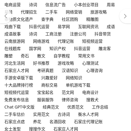
电商运营
诗词
信息流广告
小本创业项目
周易
易经
代理招生
二手车
网络营销
旅游攻略
非物质文化遗产
查字典
社区团购
精雕图
戏曲下载
抖音代运营
易学网
互联网资讯
成语
成语故事
诗词
工商注册
注册公司
抖音带货
云南旅游网
网络游戏
代理记账
短视频运营
在线题库
国学网
知识产权
抖音运营
雕龙客
雕塑
奇石
散文
自学教程
常用文书
河北生活网
好书推荐
游戏攻略
心理测试
石家庄人才网
考研真题
汉语知识
心理咨询
手游安卓版下载
兴趣爱好
网络知识
十大品牌排行榜
商标交易
单机游戏下载
短视频代运营
宝宝起名
范文网
电商设计
免费发布信息
服装服饰
律师咨询
搜救犬
Chat GPT中文版
经典范文
优质范文
工作总结
二手车估价
实用范文
古诗词
衡水人才网
石家庄点痣
养花
名酒回收
石家庄代理记账
女士发型
搜搜作文
石家庄人才网