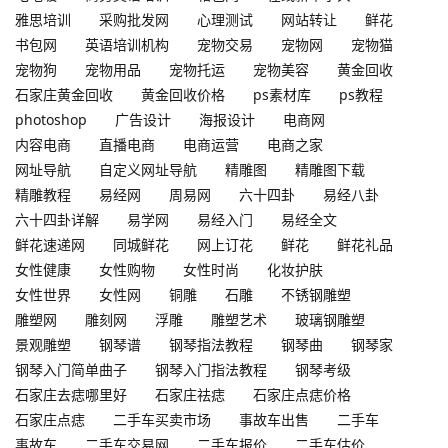
雅思培训
采购批发网
心理测试
网站转让
鲜花
书包网
英语培训机构
宠物交易
宠物网
宠物猫
宠物狗
宠物用品
宠物托运
宠物美容
黄金回收
石家庄黄金回收
黄金回收价格
ps素材库
ps教程
photoshop
广告设计
海报设计
电商网
内容电商
直播电商
电商运营
电商之家
网址导航
自定义网址导航
精雕图
精雕图下载
精雕教程
易经网
周易网
六十四卦
易经八卦
六十四卦详解
易学网
易经入门
易经全文
鲜花速递网
同城鲜花
网上订花
鲜花
鲜花礼品
女性健康
女性购物
女性时尚
化妆护肤
女性世界
女性网
铜雕
石雕
不锈钢雕塑
雕塑网
雕刻网
浮雕
雕塑艺术
玻璃钢雕塑
景观雕塑
钢琴谱
钢琴指法教程
钢琴曲
钢琴家
钢琴入门简单曲子
钢琴入门指法教程
钢琴考级
石家庄去痣哪里好
石家庄祛痣
石家庄点痣价格
石家庄点痣
二手车买卖市场
事故车出售
二手车
事故车
二手车交易网
二手车报价
二手车估价