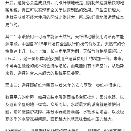
开启。这势必会造成浪费，而碳纤维地暖是目前制热速度最快的地
暖系统，真正可以实现完全关闭快速制热的效果。户型面积越大，
也就意味着不经常使用的区域比例越大，所以碳纤维地暖运营成本
更节约。
其二：水暖使用不可再生能源天然气，天纤维地暖使用清洁再生能
源电能。中国自2015年开始在全国执行阶梯气价政策，天然气的价
格急速上升，以上上海、长三角地区为例，天然气价格增幅超过7
5%以上，这一价格体现在地暖用户运营费用上约增加一倍。未来，
不可再生能源的成本将会持续增加，而电能则有下降空间。从趋势
来看，选择符合未来趋势的系统更显睿智。
理由三：选择碳纤维地暖意味着50年的安心享受，零维护很走心。
数百平方的房屋，如果安装水暖则面临多台壁挂炉、集分水器、以
及遍布全屋的地下盘管。众所周知，水暖最大的诟病就是维护问
题，诸如壁挂炉故障、集分水器跑冒滴漏、水管水垢堵塞、以及极
寒冬季的水管冻裂问题。面积越大也就意味着维护压力越大。
50年零维护，这是碳纤维地暖的强大特性。一经铺好，50年不用进