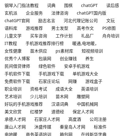
钢琴入门指法教程
词典
围棋
chatGPT
读后感
玄机派
企业服务
法律咨询
chatGPT国内版
chatGPT官网
励志名言
河北代理记账公司
文玩
语料库
游戏推荐
男士发型
高考作文
PS修图
儿童文学
买车咨询
工作计划
礼品厂
舟舟培训
IT教程
手机游戏推荐排行榜
暖通,电地暖，
女性健康
苗木供应
ps素材库
短视频培训
优秀个人博客
包装网
创业赚钱
养生
民间借贷律师
绿色软件
安卓手机游戏
手机软件下载
手机游戏下载
单机游戏大全
免费软件下载
石家庄论坛
网赚
游戏盒子
职业培训
资格考试
成语大全
英语培训
艺术培训
少儿培训
苗木网
雕塑网
好玩的手机游戏推荐
汉语词典
中国机械网
美文欣赏
红楼梦
道德经
保定人才网
承德人才网
石家庄人才网
高度酒
公司注册
唐山人才网
沐盛传媒
秦皇岛人才网
标准件
电地暖
商务英语培训
箱包网
在线新华字典